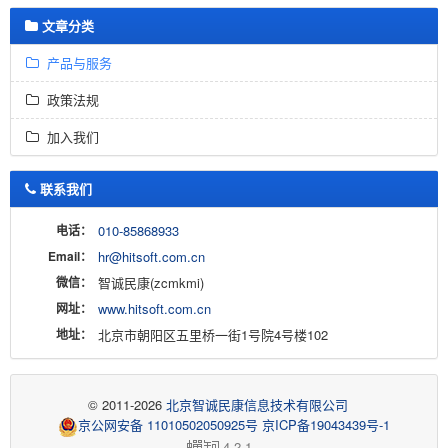
文章分类
产品与服务
政策法规
加入我们
联系我们
电话：
010-85868933
Email：
hr@hitsoft.com.cn
微信：
智诚民康(zcmkmi)
网址：
www.hitsoft.com.cn
地址：
北京市朝阳区五里桥一街1号院4号楼102
© 2011-2026
北京智诚民康信息技术有限公司
京公网安备 11010502050925号
京ICP备19043439号-1
蝉
4.2.1