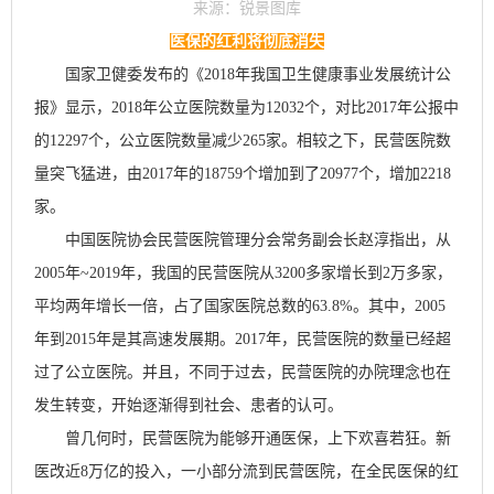
来源：锐景图库
医保的红利将彻底消失
国家卫健委发布的《
2018
年我国卫生健康事业发展统计公
报》显示，
2018
年公立医院数量为
12032
个，对比
2017
年公报中
的
12297
个，公立医院数量减少
265
家。相较之下，民营医院数
量突飞猛进，由
2017
年的
18759
个增加到了
20977
个，增加
2218
家。
中国医院协会民营医院管理分会常务副会长赵淳指出，从
2005
年
~2019
年，我国的民营医院从
3200
多家增长到
2万多
家，
平均两年增长一倍，占了国家医院总数的
63.8%
。其中，
2005
年到
2015
年是其高速发展期。
2017
年，民营医院的数量已经超
过了公立医院。并且，不同于过去，民营医院的办院理念也在
发生转变，开始逐渐得到社会、患者的认可。
曾几何时，民营医院为能够开通医保，上下欢喜若狂。新
医改近
8
万亿的投入，一小部分流到民营医院，在全民医保的红