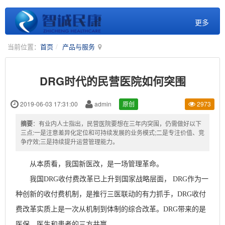
更多
当前位置：
首页
产品与服务
DRG时代的民营医院如何突围
2019-06-03 17:31:00
admin
原创
2973
摘要
：有业内人士指出，民营医院要想在三年内突围，仍需做好以下
三点:一是注意差异化定位和可持续发展的业务模式;二是专注价值、竞
争疗效;三是持续提升运营管理能力。
从本质看，我国新医改，是一场管理革命。
我国
DRG
收付费改革已上升到国家战略层面，
DRG
作为一
种创新的收付费机制，是推行三医联动的有力抓手，
DRG
收付
费改革实质上是一次从机制到体制的综合改革。
DRG
带来的是
医保、医生和患者的三方共赢。