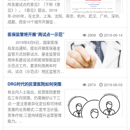
所发展试点的意见》（下称《意
见》）。《意见》提出，2019
年-2020年，在北京、上海、沈阳、南京、杭州、武汉、广州、深圳、
成都、西安10个城市开展促...
医保监管将开展“两试点一示范”
2908
2019-06-14
2019年6月6日，国家医保
局发出通知，提出开展医保基金
监管方式创新试点、基金监管信
用体系建设试点和医保智能监控
示范点工作，要求利用两年时
间，试点（示范点）地区监管方...
DRG时代的民营医院如何突围
2974
2019-06-03
有业内人士指出，民营医院要想
在三年内突围，仍需做好以下三
点:一是注意差异化定位和可持续
发展的业务模式;二是专注价值、
竞争疗效;三是持续提升运营管理
能力。...