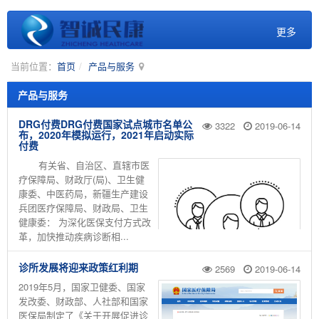
更多
当前位置：
首页
产品与服务
产品与服务
DRG付费DRG付费国家试点城市名单公
3322
2019-06-14
布，2020年模拟运行，2021年启动实际
付费
有关省、自治区、直辖市医
疗保障局、财政厅(局)、卫生健
康委、中医药局，新疆生产建设
兵团医疗保障局、财政局、卫生
健康委： 为深化医保支付方式改
革，加快推动疾病诊断相...
诊所发展将迎来政策红利期
2569
2019-06-14
2019年5月，国家卫健委、国家
发改委、财政部、人社部和国家
医保局制定了《关于开展促进诊