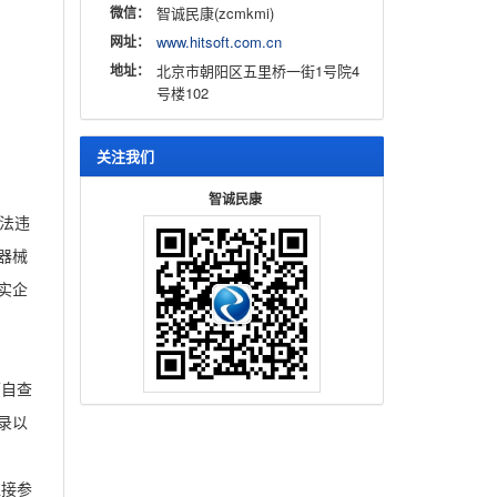
微信：
智诚民康(zcmkmi)
网址：
www.hitsoft.com.cn
地址：
北京市朝阳区五里桥一街1号院4
号楼102
关注我们
智诚民康
法违
器械
实企
面自查
录以
直接参