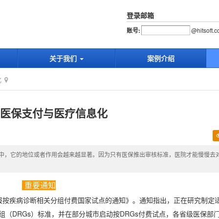
登录邮箱
账号:
@
hitsoft.
关于我们
案例介绍
化
s医保支付与医疗信息化
中，它的地位或者作用会越来越显著。因为只有医保推出审核标准，医院才能慢慢去
重要通知
报按疾病诊断相关分组付费国家试点的通知》。通知指出，正在研究制定
组（
DRGs
）标准，并在部分城市启动按
DRGs
付费试点，各省级医保部