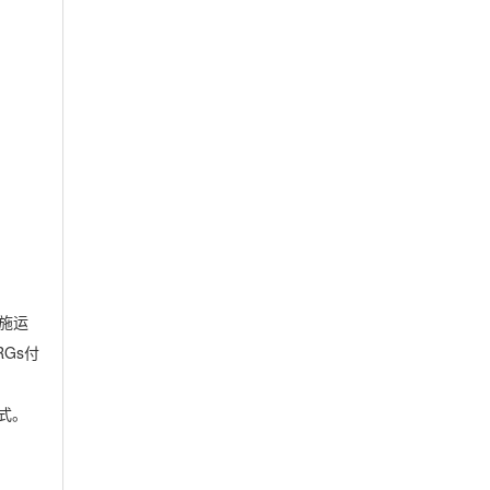
施运
RGs
付
式。