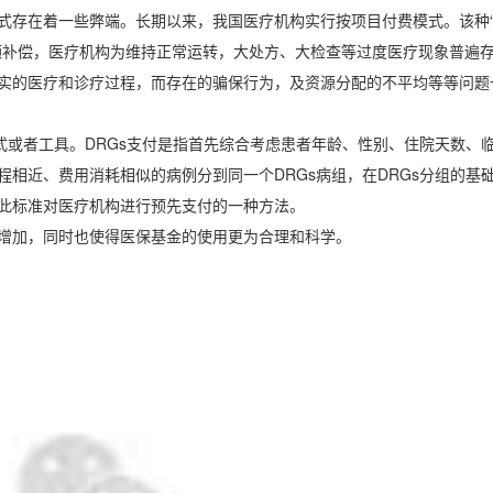
式存在着一些弊端。长期以来，我国医疗机构实行按项目付费模式。该种
额补偿，医疗机构为维持正常运转，大处方、大检查等过度医疗现象普遍
实的医疗和诊疗过程，而存在的骗保行为，及资源分配的不平均等等问题
式或者工具。
DRGs
支付是指首先综合考虑患者年龄、性别、住院天数、
程相近、费用消耗相似的病例分到同一个
DRGs
病组，在
DRGs
分组的基
此标准对医疗机构进行预先支付的一种方法。
增加，同时也使得医保基金的使用更为合理和科学。