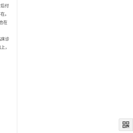
“后付
存在。
也在
临床诊
础上，